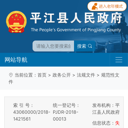
搜索
网站导航
当前位置：
首页
>
政务公开
>
法规文件
>
规范性文
件
索 引 号：
统一登记号：
发布机构：平
43060000/2018-
PJDR-2018-
江县人民政府
1421561
00013
信息状态：
失