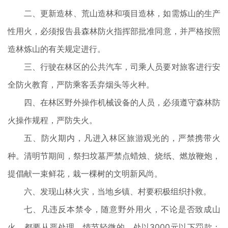
二、更新造林、荒山造林和项目造林，如需炼山的生产
性用火，必须报告县森林防火指挥部批准同意，并严格按照
造林炼山的有关规定进行。
三、行驶在林区的公共汽车，司乘人员要对旅客进行安
全防火教育，严防乘客丢弃烟头等火种。
四、在林区野外操作机械设备的人员，必须遵守森林防
火操作规程，严防失火。
五、防火期内，凡进入林区旅游观光的，严禁携带火
种。清明节期间，祭扫坟墓严禁点蜡烛、烧纸、燃放鞭炮，
提倡献一束鲜花，栽一棵树的文明新风尚。
六、发现山林火灾，当地乡镇、村要积极组织扑救。
七、凡违反本禁令，随意野外用火，不论是否致成山
火，都要从严处理。情节轻微的，处以3000元以下罚款；