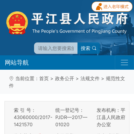
搜索
网站导航
当前位置：
首页
>
政务公开
>
法规文件
>
规范性文
件
索 引 号：
统一登记号：
发布机构：平
43060000/2017-
PJDR—2017—
江县人民政府
1421570
01020
办公室