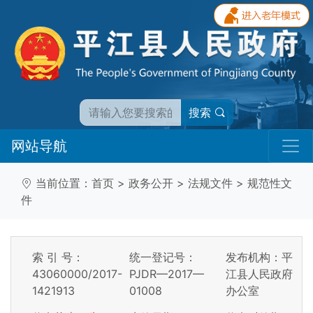
搜索
网站导航
当前位置：
首页
>
政务公开
>
法规文件
>
规范性文
件
索 引 号：
统一登记号：
发布机构：平
43060000/2017-
PJDR—2017—
江县人民政府
1421913
01008
办公室