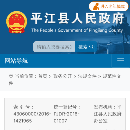
搜索
网站导航
当前位置：
首页
>
政务公开
>
法规文件
>
规范性文
件
索 引 号：
统一登记号：
发布机构：平
43060000/2016-
PJDR-2016-
江县人民政府
1421965
01007
办公室