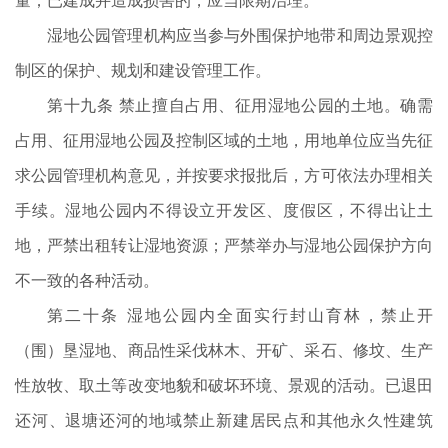
量；已建成并造成损害的，应当限期治理。
湿地公园管理机构应当参与外围保护地带和周边景观控
制区的保护、规划和建设管理工作。
第十九条 禁止擅自占用、征用湿地公园的土地。确需
占用、征用湿地公园及控制区域的土地，用地单位应当先征
求公园管理机构意见，并按要求报批后，方可依法办理相关
手续。湿地公园内不得设立开发区、度假区，不得出让土
地，严禁出租转让湿地资源；严禁举办与湿地公园保护方向
不一致的各种活动。
第二十条 湿地公园内全面实行封山育林，禁止开
（围）垦湿地、商品性采伐林木、开矿、采石、修坟、生产
性放牧、取土等改变地貌和破坏环境、景观的活动。已退田
还河、退塘还河的地域禁止新建居民点和其他永久性建筑