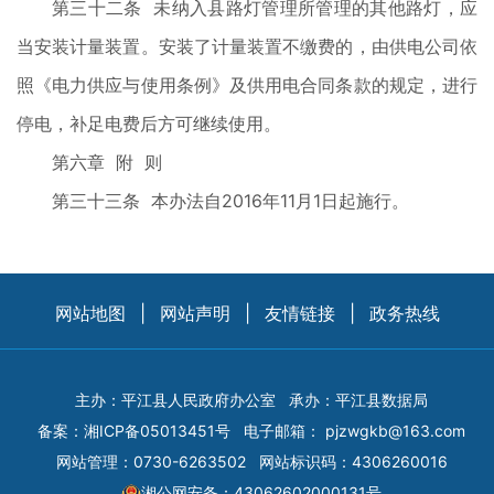
第三十二条 未纳入县路灯管理所管理的其他路灯，应
当安装计量装置。安装了计量装置不缴费的，由供电公司依
照《电力供应与使用条例》及供用电合同条款的规定，进行
停电，补足电费后方可继续使用。
第六章 附 则
第三十三条 本办法自2016年11月1日起施行。
网站地图
|
网站声明
|
友情链接
|
政务热线
主办：平江县人民政府办公室
承办：平江县数据局
备案：
湘ICP备05013451号
电子邮箱：
pjzwgkb@163.com
网站管理：0730-6263502
网站标识码：4306260016
湘公网安备：43062602000131号