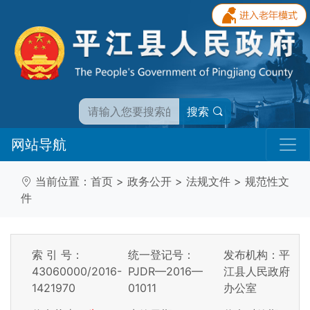
搜索
网站导航
当前位置：
首页
>
政务公开
>
法规文件
>
规范性文
件
索 引 号：
统一登记号：
发布机构：平
43060000/2016-
PJDR—2016—
江县人民政府
1421970
01011
办公室