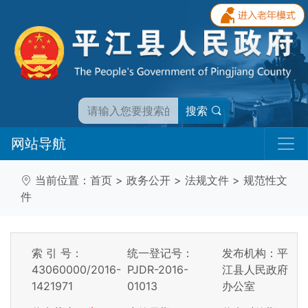
搜索
网站导航
当前位置：
首页
>
政务公开
>
法规文件
>
规范性文
件
索 引 号：
统一登记号：
发布机构：平
43060000/2016-
PJDR-2016-
江县人民政府
1421971
01013
办公室