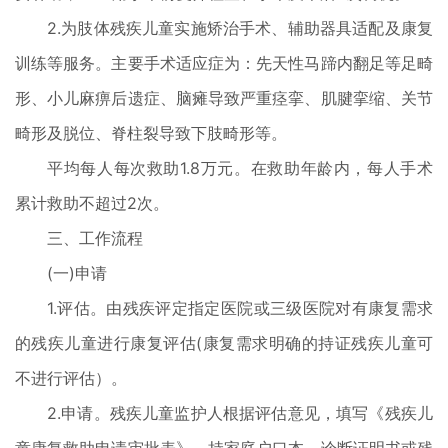
2.为肢体残疾儿童实施矫治手术、辅助器具适配及康复
训练等服务。主要手术适应症为：先天性马蹄内翻足等足畸
形、小儿麻痹后遗症、脑瘫导致严重痉挛、肌腱挛缩、关节
畸形及脱位、脊柱裂导致下肢畸形等。
平均每人每次救助1.8万元。在救助年龄内，每人手术
累计救助不超过2次。
三、工作流程
(一)申请
1.评估。由残疾评定指定医院或三级医院对有康复需求
的残疾儿童进行康复评估(康复需求明确的持证残疾儿童可
不进行评估）。
2.申请。残疾儿童监护人根据评估意见，填写《残疾儿