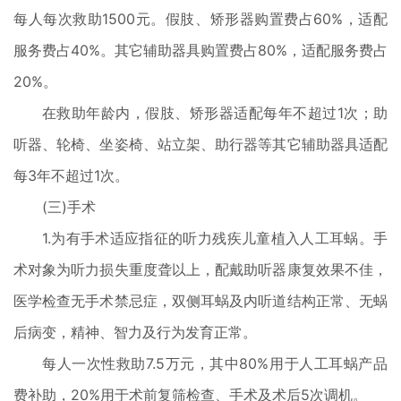
每人每次救助1500元。假肢、矫形器购置费占60%，适配
服务费占40%。其它辅助器具购置费占80%，适配服务费占
20%。
在救助年龄内，假肢、矫形器适配每年不超过1次；助
听器、轮椅、坐姿椅、站立架、助行器等其它辅助器具适配
每3年不超过1次。
(三)手术
1.为有手术适应指征的听力残疾儿童植入人工耳蜗。手
术对象为听力损失重度聋以上，配戴助听器康复效果不佳，
医学检查无手术禁忌症，双侧耳蜗及内听道结构正常、无蜗
后病变，精神、智力及行为发育正常。
每人一次性救助7.5万元，其中80%用于人工耳蜗产品
费补助，20%用于术前复筛检查、手术及术后5次调机。