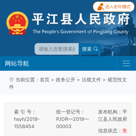
搜索
网站导航
当前位置：
首页
>
政务公开
>
法规文件
>
规范性文
件
索 引 号：
统一登记号：
发布机构：平
hsyh/2019-
PJDR—2019—
江县人民政府
1558454
00003
信息状态：
失