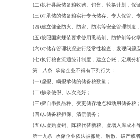
(二)执行县级储备粮收购、销售、轮换计划，
(三)对承储的储备粮实行专仓储存、专人保管、
(四)建立健全防火、防盗、防洪等安全管理制度
(五)按照国家规范要求使用熏蒸剂、防护剂等化
(六)对储存管理状况进行经常性检查，发现问题
(七)执行粮食流通统计制度，建立台账，定期分
第十八条 承储企业不得有下列行为：
(一)虚报、瞒报承储的储备粮数量；
(二)掺杂使假、以次充好；
(三)擅自串换品种、变更储存地点和动用储备粮
(四)以储备粮担保、清偿债务；
(五)以虚购虚销、陈粮代替新粮、虚增入库成本
第十九条 承储企业依法被撤销、解散、破产或