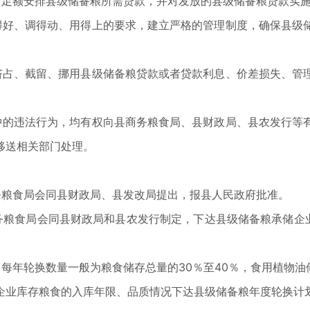
、足额安排县级储备粮所需贷款，并对发放的县级储备粮贷款实
得好、调得动、用得上的要求，建立严格的管理制度，确保县级
挤占、截留、挪用县级储备粮贷款或者贷款利息、价差损失、管
中的违法行为，均有权向县商务粮食局、县财政局、县农发行等
移送相关部门处理。
务粮食局会同县财政局、县发改局提出，报县人民政府批准。
务粮食局会同县财政局和县农发行制定，下达县级储备粮承储企业
每年轮换数量一般为粮食储存总量的30％至40％，食用植物油
企业库存粮食的入库年限、品质情况下达县级储备粮年度轮换计