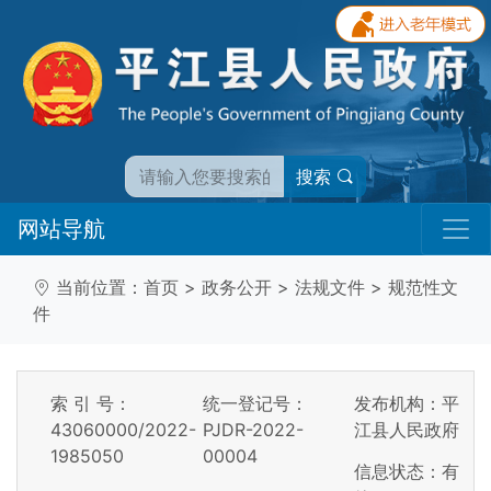
搜索
网站导航
当前位置：
首页
>
政务公开
>
法规文件
>
规范性文
件
索 引 号：
统一登记号：
发布机构：平
43060000/2022-
PJDR-2022-
江县人民政府
1985050
00004
信息状态：
有