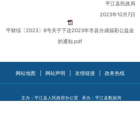
平江县民政局
2023年10月7日
平财综〔2023〕9号关于下达2023年市县分成福彩公益金
的通知.pdf
网站地图
|
网站声明
|
友情链接
|
政务热线
主办：平江县人民政府办公室
承办：平江县数据局
备案：
湘ICP备05013451号
电子邮箱：
pjzwgkb@163.com
网站管理：0730-6263502
网站标识码：4306260016
湘公网安备：43062602000131号
县政府办电话：0730-6222226