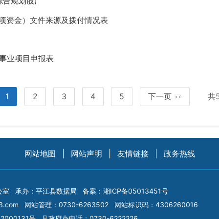
(综合规划股)
类专项资金）文件来源及拨付情况表
）
益事业项目申报表
1
2
3
4
5
下一页
共
>>
网站地图
|
网站声明
|
友情链接
|
政务热线
公室
承办：平江县数据局
备案：
湘ICP备05013451号
3.com
网站管理：0730-6263502
网站标识码：4306260016
2000131号
县政府办电话：0730-6222226