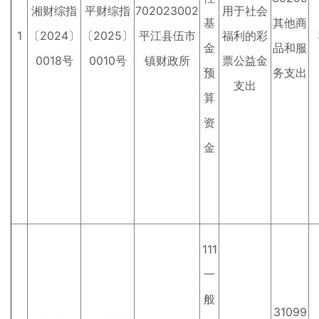
湘财综指
平财综指
702023002
用于社会
基
其他商
1
〔2024〕
〔2025〕
平江县伍市
福利的彩
金
品和服
0018号
0010号
镇财政所
票公益金
预
务支出
支出
算
资
金
111
一
般
31099