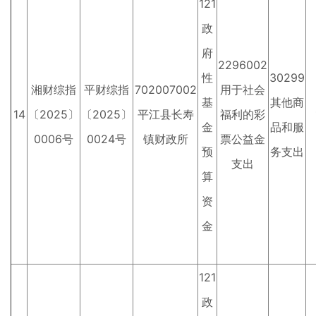
121
政
府
2296002
性
30299
湘财综指
平财综指
702007002
用于社会
基
其他商
14
〔2025〕
〔2025〕
平江县长寿
福利的彩
金
品和服
0006号
0024号
镇财政所
票公益金
预
务支出
支出
算
资
金
121
政