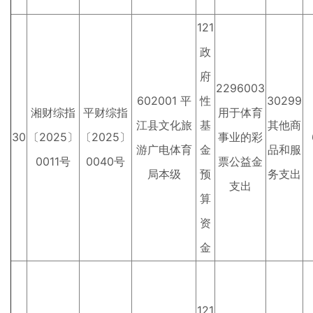
121
政
府
2296003
602001 平
性
30299
湘财综指
平财综指
用于体育
江县文化旅
基
其他商
30
〔2025〕
〔2025〕
事业的彩
游广电体育
金
品和服
0011号
0040号
票公益金
局本级
预
务支出
支出
算
资
金
121