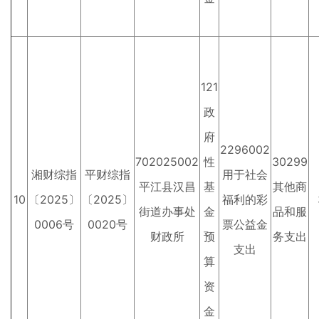
121
政
府
2296002
702025002
性
30299
湘财综指
平财综指
用于社会
平江县汉昌
基
其他商
10
〔2025〕
〔2025〕
福利的彩
街道办事处
金
品和服
0006号
0020号
票公益金
财政所
预
务支出
支出
算
资
金