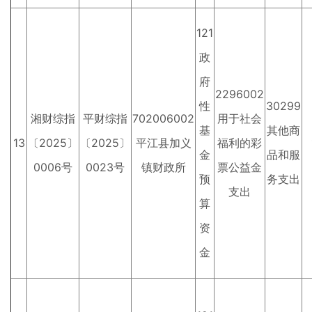
121
政
府
2296002
性
30299
湘财综指
平财综指
702006002
用于社会
基
其他商
13
〔2025〕
〔2025〕
平江县加义
福利的彩
金
品和服
0006号
0023号
镇财政所
票公益金
预
务支出
支出
算
资
金