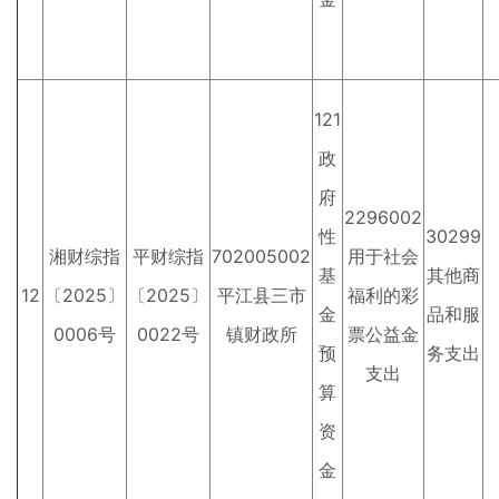
121
政
府
2296002
性
30299
湘财综指
平财综指
702005002
用于社会
基
其他商
12
〔2025〕
〔2025〕
平江县三市
福利的彩
金
品和服
0006号
0022号
镇财政所
票公益金
预
务支出
支出
算
资
金