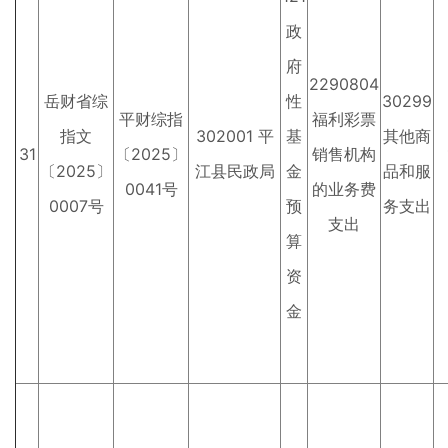
政
府
2290804
岳财省综
性
30299
平财综指
福利彩票
指文
302001 平
基
其他商
31
〔2025〕
销售机构
〔2025〕
江县民政局
金
品和服
0041号
的业务费
0007号
预
务支出
支出
算
资
金