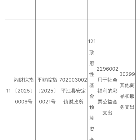
121
政
府
2296002
性
30299
湘财综指
平财综指
702003002
用于社会
基
其他商
11
〔2025〕
〔2025〕
平江县安定
福利的彩
金
品和服
0006号
0021号
镇财政所
票公益金
预
务支出
支出
算
资
金