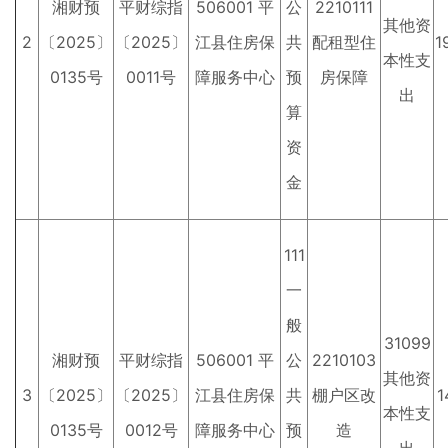
湘财预
平财综指
506001 平
公
2210111
其他资
2
〔2025〕
〔2025〕
江县住房保
共
配租型住
1
本性支
0135号
0011号
障服务中心
预
房保障
出
算
资
金
111
一
般
31099
湘财预
平财综指
506001 平
公
2210103
其他资
3
〔2025〕
〔2025〕
江县住房保
共
棚户区改
1
本性支
0135号
0012号
障服务中心
预
造