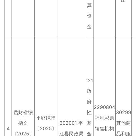
出
算
资
金
121
政
府
2290804
岳财省综
性
30299
平财综指
福利彩票
指文
302001 平
基
其他商
4
〔2025〕
销售机构
〔2025〕
江县民政局
金
品和服