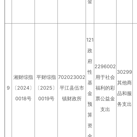
金
121
政
府
2296002
性
30299
湘财综指
平财综指
702023002
用于社会
基
其他商
9
〔2024〕
〔2025〕
平江县伍市
福利的彩
金
品和服
0018号
0019号
镇财政所
票公益金
预
务支出
支出
算
资
金