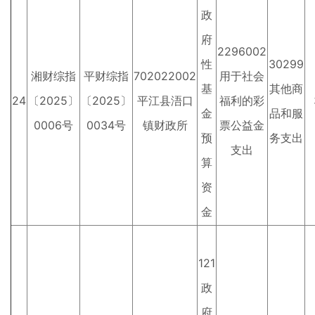
政
府
2296002
性
30299
湘财综指
平财综指
702022002
用于社会
基
其他商
24
〔2025〕
〔2025〕
平江县浯口
福利的彩
金
品和服
0006号
0034号
镇财政所
票公益金
预
务支出
支出
算
资
金
121
政
府