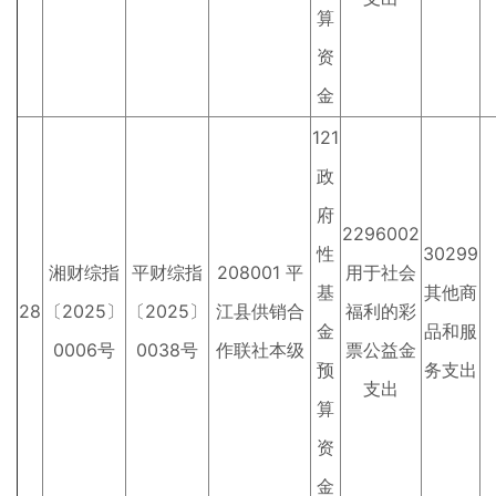
算
资
金
121
政
府
2296002
性
30299
湘财综指
平财综指
208001 平
用于社会
基
其他商
28
〔2025〕
〔2025〕
江县供销合
福利的彩
金
品和服
0006号
0038号
作联社本级
票公益金
预
务支出
支出
算
资
金