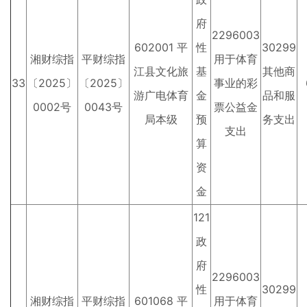
府
2296003
602001 平
性
30299
湘财综指
平财综指
用于体育
江县文化旅
基
其他商
33
〔2025〕
〔2025〕
事业的彩
游广电体育
金
品和服
0002号
0043号
票公益金
局本级
预
务支出
支出
算
资
金
121
政
府
2296003
性
30299
湘财综指
平财综指
601068 平
用于体育