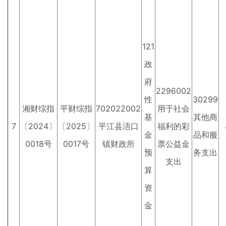
121
政
府
2296002
性
30299
湘财综指
平财综指
702022002
用于社会
基
其他商
7
〔2024〕
〔2025〕
平江县浯口
福利的彩
金
品和服
0018号
0017号
镇财政所
票公益金
预
务支出
支出
算
资
金