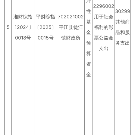
府
2296002
性
30299
湘财综指
平财综指
702021002
用于社会
基
其他商
5
〔2024〕
〔2025〕
平江县瓮江
福利的彩
金
品和服
0018号
0015号
镇财政所
票公益金
预
务支出
支出
算
资
金