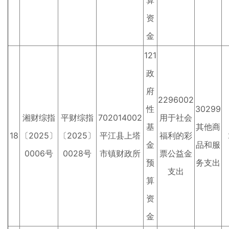
算
资
金
121
政
府
2296002
性
30299
湘财综指
平财综指
702014002
用于社会
基
其他商
18
〔2025〕
〔2025〕
平江县上塔
福利的彩
金
品和服
0006号
0028号
市镇财政所
票公益金
预
务支出
支出
算
资
金