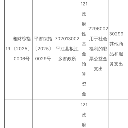
121
政
府
2296002
性
30299
湘财综指
平财综指
702013002
用于社会
基
其他商
19
〔2025〕
〔2025〕
平江县板江
福利的彩
金
品和服
0006号
0029号
乡财政所
票公益金
预
务支出
支出
算
资
金
121
政
府