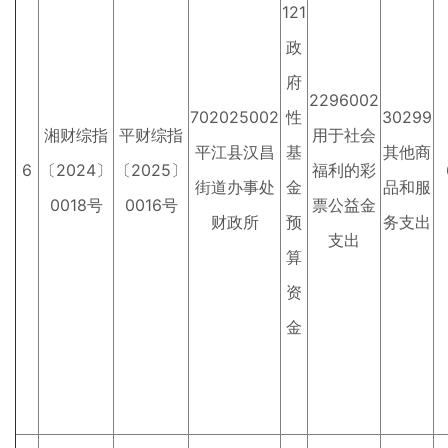
121
政
府
2296002
702025002
性
30299
湘财综指
平财综指
用于社会
平江县汉昌
基
其他商
6
〔2024〕
〔2025〕
福利的彩
街道办事处
金
品和服
0018号
0016号
票公益金
财政所
预
务支出
支出
算
资
金