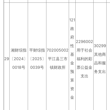
121
政
府
2296002
性
30299
湘财综指
平财综指
702005002
用于社会
基
其他商
29
〔2024〕
〔2025〕
平江县三市
福利的彩
金
品和服
0018号
0039号
镇财政所
票公益金
预
务支出
支出
算
资
金