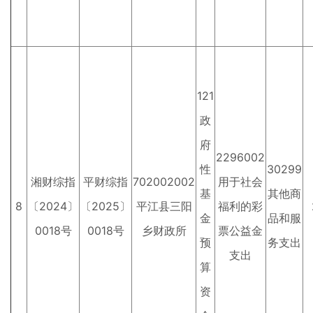
121
政
府
2296002
性
30299
湘财综指
平财综指
702002002
用于社会
基
其他商
8
〔2024〕
〔2025〕
平江县三阳
福利的彩
金
品和服
0018号
0018号
乡财政所
票公益金
预
务支出
支出
算
资