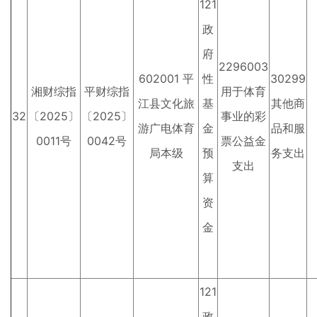
121
政
府
2296003
602001 平
性
30299
湘财综指
平财综指
用于体育
江县文化旅
基
其他商
32
〔2025〕
〔2025〕
事业的彩
游广电体育
金
品和服
0011号
0042号
票公益金
局本级
预
务支出
支出
算
资
金
121
政