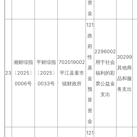
资
金
121
政
府
2296002
性
30299
湘财综指
平财综指
702019002
用于社会
基
其他商
23
〔2025〕
〔2025〕
平江县童市
福利的彩
金
品和服
0006号
0033号
镇财政所
票公益金
预
务支出
支出
算
资
金
121