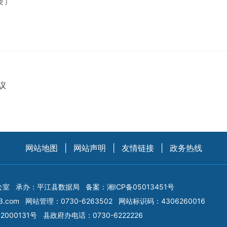
要）
议
网站地图
|
网站声明
|
友情链接
|
政务热线
公室
承办：平江县数据局
备案：
湘ICP备05013451号
3.com
网站管理：0730-6263502
网站标识码：4306260016
2000131号
县政府办电话：0730-6222226