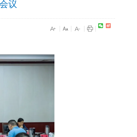
会议
|
|
|
|