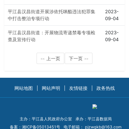
平江县汉昌街道开展涉依托咪酯违法犯罪集
2023-
中打击整治专项行动
09-04
平江县汉昌街道：开展物流寄递禁毒专项检
2023-
查及宣传行动
09-04
上一页
下一页
<<
>>
网站地图
|
网站声明
|
友情链接
|
政务热线
主办：平江县人民政府办公室
承办：平江县数据局
备案：
湘ICP备05013451号
电子邮箱：
pjzwgkb@163.com