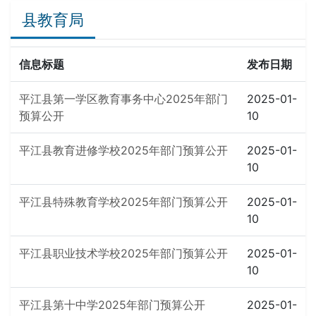
县教育局
信息标题
发布日期
平江县第一学区教育事务中心2025年部门
2025-01-
预算公开
10
平江县教育进修学校2025年部门预算公开
2025-01-
10
平江县特殊教育学校2025年部门预算公开
2025-01-
10
平江县职业技术学校2025年部门预算公开
2025-01-
10
平江县第十中学2025年部门预算公开
2025-01-