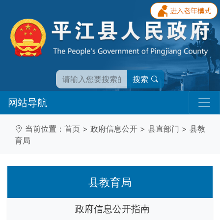
搜索
网站导航
当前位置：
首页
>
政府信息公开
>
县直部门
>
县教
育局
县教育局
政府信息公开指南