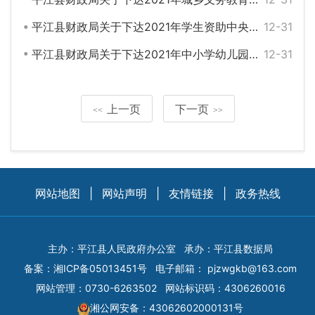
平江县财政局关于下达2021年学生资助中央直达资金的通知
12-31
平江县财政局关于下达2021年中小学幼儿园教师国家级培训计划中央专项资金的通知
12-31
上一页
下一页
<<
>>
网站地图
|
网站声明
|
友情链接
|
政务热线
主办：平江县人民政府办公室
承办：平江县数据局
备案：
湘ICP备05013451号
电子邮箱：
pjzwgkb@163.com
网站管理：0730-6263502
网站标识码：4306260016
湘公网安备：43062602000131号