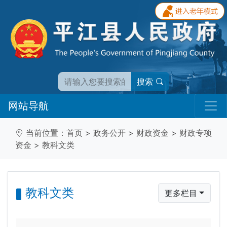
搜索
网站导航
当前位置：
首页
>
政务公开
>
财政资金
>
财政专项
资金
>
教科文类
教科文类
更多栏目