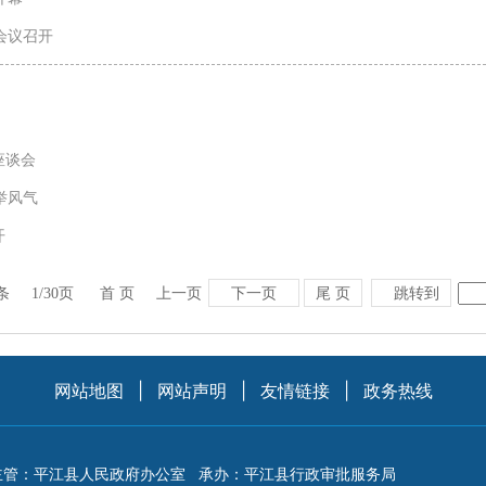
会议召开
座谈会
举风气
开
下一页
尾 页
跳转到
条
1/30页
首 页
上一页