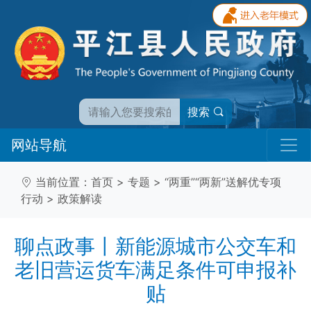
搜索
网站导航
当前位置：
首页
>
专题
>
“两重”“两新”送解优专项
行动
>
政策解读
聊点政事丨新能源城市公交车和
老旧营运货车满足条件可申报补
贴