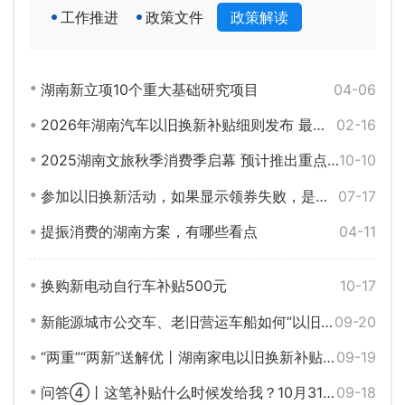
工作推进
政策文件
政策解读
湖南新立项10个重大基础研究项目
04-06
2026年湖南汽车以旧换新补贴细则发布 最高补贴2万元
02-16
2025湖南文旅秋季消费季启幕 预计推出重点活动3000余场，发放消费券超亿元，带动文旅消费超100亿元
10-10
参加以旧换新活动，如果显示领券失败，是不是就领不到券了？帮你问到了！
07-17
提振消费的湖南方案，有哪些看点
04-11
换购新电动自行车补贴500元
10-17
新能源城市公交车、老旧营运车船如何”以旧换新”？解读来了！
09-20
“两重”“两新”送解优丨湖南家电以旧换新补贴活动如何参与？帮你问到了！
09-19
问答④丨这笔补贴什么时候发给我？10月31日前
09-18