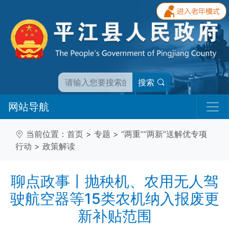
搜索
网站导航
当前位置：
首页
>
专题
>
“两重”“两新”送解优专项
行动
>
政策解读
聊点政事丨抛秧机、农用无人驾
驶航空器等15类农机纳入报废更
新补贴范围