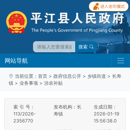
搜索
网站导航
当前位置：
首页
>
政府信息公开
>
乡镇街道
>
长寿
镇
>
业务事项
>
涉农补贴
索 引 号：
发布机构：长
生成日期：
113/2026-
寿镇
2026-01-19
2356770
15:56:38.0