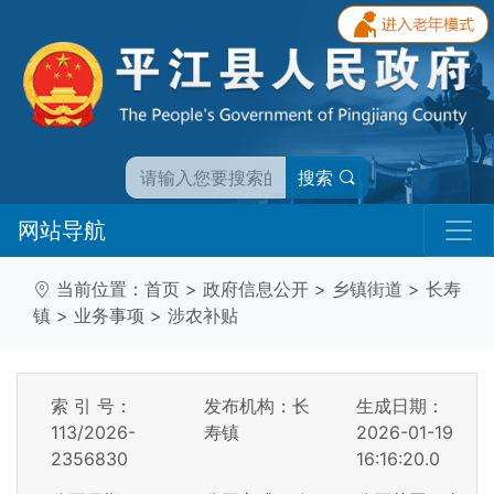
搜索
网站导航
当前位置：
首页
>
政府信息公开
>
乡镇街道
>
长寿
镇
>
业务事项
>
涉农补贴
索 引 号：
发布机构：长
生成日期：
113/2026-
寿镇
2026-01-19
2356830
16:16:20.0