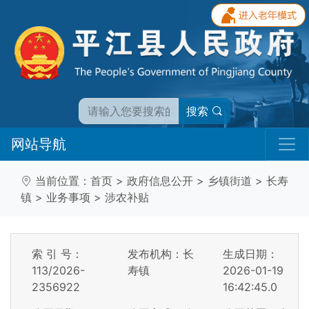
搜索
网站导航
当前位置：
首页
>
政府信息公开
>
乡镇街道
>
长寿
镇
>
业务事项
>
涉农补贴
索 引 号：
发布机构：长
生成日期：
113/2026-
寿镇
2026-01-19
2356922
16:42:45.0