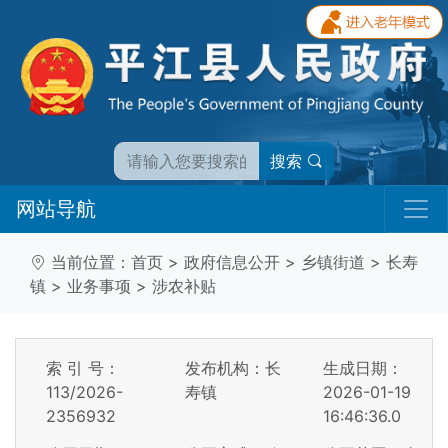
搜索
网站导航
当前位置：
首页
>
政府信息公开
>
乡镇街道
>
长寿
镇
>
业务事项
>
涉农补贴
索 引 号：
发布机构：长
生成日期：
113/2026-
寿镇
2026-01-19
2356932
16:46:36.0