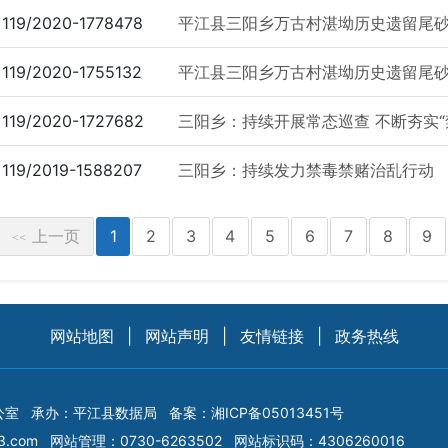
119/2020-1778478
平江县三阳乡万古村湛坳历史遗留尾砂风
119/2020-1755132
平江县三阳乡万古村湛坳历史遗留尾砂风
119/2020-1727682
三阳乡：持续开展常态巡查 不断夯实“
119/2019-1588207
三阳乡：持续发力禁毒禁赌治乱行动
上一页
1
2
3
4
5
6
7
8
9
<<
网站地图
|
网站声明
|
友情链接
|
政务热线
公室
承办：平江县数据局
备案：
湘ICP备05013451号
3.com
网站管理：0730-6263502
网站标识码：4306260016