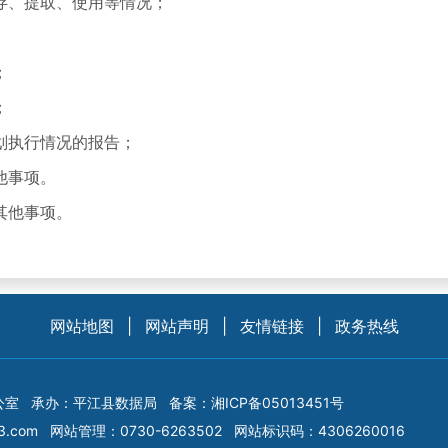
、提取、使用等情况；
；
；
执行情况的报告；
他事项。
其他事项。
网站地图
|
网站声明
|
友情链接
|
政务热线
公室
承办：平江县数据局
备案：
湘ICP备05013451号
3.com
网站管理：0730-6263502
网站标识码：4306260016