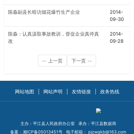
陈淼副县长暗访烟花爆竹生产企业
2014-
09-30
陈淼：认真汲取事故教训，督促企业真停真
2014-
改
09-28
上一页
下一页
<<
>>
网站地图
|
网站声明
|
友情链接
|
政务热线
主办：平江县人民政府办公室
承办：平江县数据局
备案：
湘ICP备05013451号
电子邮箱：
pjzwgkb@163.com