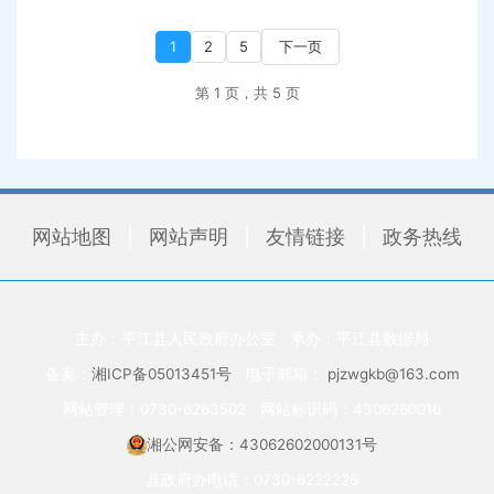
1
2
5
下一页
第 1 页，共 5 页
网站地图
|
网站声明
|
友情链接
|
政务热线
主办：平江县人民政府办公室
承办：平江县数据局
备案：
湘ICP备05013451号
电子邮箱：
pjzwgkb@163.com
网站管理：0730-6263502
网站标识码：4306260016
湘公网安备：43062602000131号
县政府办电话：0730-6222226