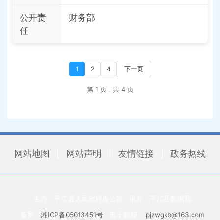
公开责
财务部
任
1
2
4
下一页
第 1 页，共 4 页
网站地图
|
网站声明
|
友情链接
|
政务热线
主办：平江县人民政府办公室
承办：平江县数据局
备案：
湘ICP备05013451号
电子邮箱：
pjzwgkb@163.com