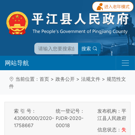
搜索
网站导航
当前位置：
首页
>
政务公开
>
法规文件
>
规范性文
件
索 引 号：
统一登记号：
发布机构：平
43060000/2020-
PJDR-2020-
江县人民政府
1758667
00018
信息状态：
失