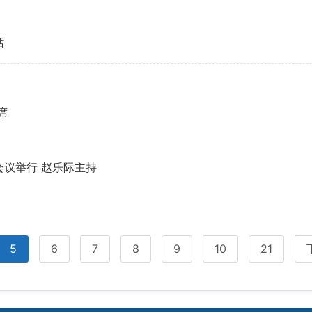
话
席
议举行 赵乐际主持
5
6
7
8
9
10
21