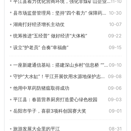
平江县着力优化营商环境，强化非煤矿山企业执法检查
11-10
县市场监督管理局：坚持“四个着力” 保障药品安全
10-30
湖南打好经济增长主动仗
10-07
统筹推进“五经普” 做好经济“大体检”
09-22
设立“护老员” 合奏“幸福曲”
09-15
一座新建通信基站：搭建深山乡村“信息桥 ”“数”绘乡村振兴
09-10
守护“大水缸”！平江开展饮用水源地保护志愿服务
09-08
他用中草药防猪瘟取得成功
09-06
平江县：春苗营养厨房打造爱心绿色校园
09-03
岳阳市学子，喜获3项科创国赛大奖
09-01
旅游发展大会里的平江
08-31