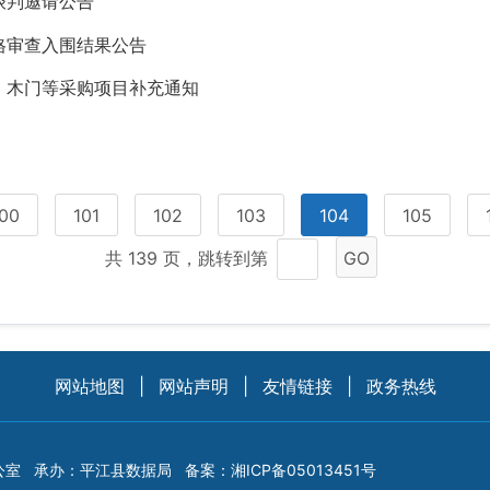
谈判邀请公告
格审查入围结果公告
、木门等采购项目补充通知
00
101
102
103
104
105
共 139 页，跳转到第
GO
网站地图
|
网站声明
|
友情链接
|
政务热线
公室
承办：平江县数据局
备案：
湘ICP备05013451号