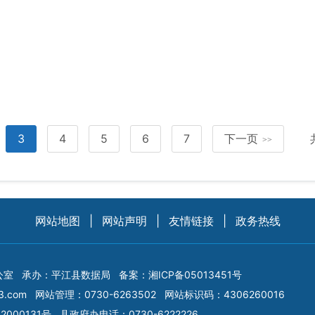
3
4
5
6
7
下一页
>>
网站地图
|
网站声明
|
友情链接
|
政务热线
公室
承办：平江县数据局
备案：
湘ICP备05013451号
3.com
网站管理：0730-6263502
网站标识码：4306260016
2000131号
县政府办电话：0730-6222226