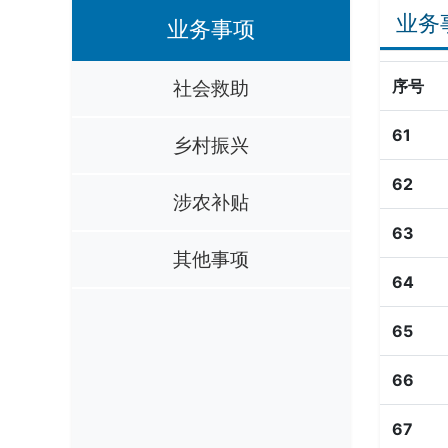
业务
业务事项
社会救助
序号
61
乡村振兴
62
涉农补贴
63
其他事项
64
65
66
67