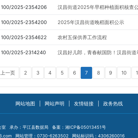
100/2025-2354206
汉昌街道2025年早稻种植面积核查
100/2025-2354200
2025年汉昌街道晚稻面积公示
100/2025-2354622
农村五保供养工作流程
100/2025-2314240
汉昌好儿郎，青春献国防！汉昌街道举行
上一页
2
3
4
5
6
7
8
9
10
1
网站地图
|
网站声明
|
友情链接
|
政务热线
公室
承办：平江县数据局
备案：
湘ICP备05013451号
3.com
网站管理：0730-6263502
网站标识码：4306260016