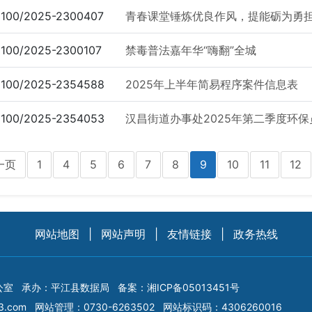
100/2025-2300407
青春课堂锤炼优良作风，提能砺为勇担时
100/2025-2300107
禁毒普法嘉年华“嗨翻”全城
100/2025-2354588
2025年上半年简易程序案件信息表
100/2025-2354053
汉昌街道办事处2025年第二季度环保
一页
1
4
5
6
7
8
9
10
11
12
网站地图
|
网站声明
|
友情链接
|
政务热线
公室
承办：平江县数据局
备案：
湘ICP备05013451号
3.com
网站管理：0730-6263502
网站标识码：4306260016