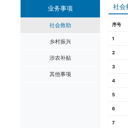
社会
业务事项
社会救助
序号
1
乡村振兴
2
涉农补贴
3
其他事项
4
5
6
7