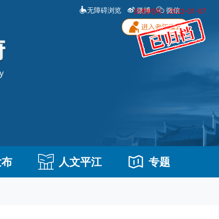
无障碍浏览
微博
微信
归档时间：2022-01-07
发布
人文平江
专题