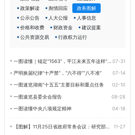
政策解读
舆情回应
政务图解
公示公告
人大公报
人事信息
价格和收费
财政资金
建议提案
公共资源交易
行政权力运行
一图读懂｜锚定“1563”，平江未来五年这样“起笔”
07-31
严明换届纪律“十严禁”，“六不得”“八不准”
07-14
一图速览湖南“十五五”主要目标和重点任务
02-10
一图速览县委全会报告
08-28
一图读懂中央八项规定精神
04-18
【图解】11月25日省政府常务会议：研究部署《政府工作报告》起草、经济社会发展全面绿色转型、“校友回湘”等
11-27