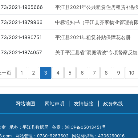
73/2021-1965666
平江县2021年公共租赁住房租赁补贴
73/2021-1879966
中标通知书（平江县齐家物业管理有
73/2021-1880751
平江县2021年租赁补贴保障花名册
73/2021-1874057
关于平江县省“洞庭清波”专项督察反
上一页
1
2
3
4
5
6
7
8
9
10
网站地图
|
网站声明
|
友情链接
|
政务热线
公室
承办：平江县数据局
备案：
湘ICP备05013451号
3.com
网站管理：0730-6263502
网站标识码：4306260016