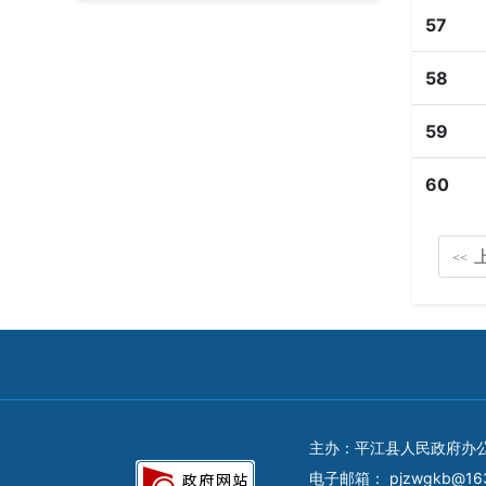
57
58
59
60
<<
主办：平江县人民政府办
电子邮箱：
pjzwgkb@16