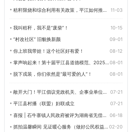
秸秆限烧和综合利用有关政策，平江如何推行？
11-03
我叫秸秆，我不是“废柴”！
10-15
“村改社区” 旧貌换新颜
09-01
你上班我带娃！这个社区好有爱！
08-12
掌声响起来！第十届平江县道德模范、2025届“平江好人”候选人公示中
08-01
脱下戎装，你们依然是“最可爱的人”！
08-01
敞开大门！平江倡议党政机关、企事业单位停车场法定节假日向社会开放
07-21
平江县村播（联盟）妇联成立
07-21
喜报 | 石牛寨镇人民政府被评为湖南省无偿献血工作先进单位
06-18
抓拍温馨瞬间 见证暖心服务（做好公民权益保护工作）
02-20