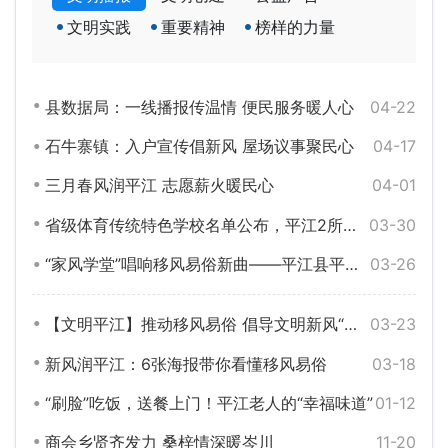
文明实践
重要精神
榜样的力量
县数据局：一线播报传温情 便民服务暖人心
04-22
石牛寨镇：入户宣传倡新风 屋场议事聚民心
04-17
三月春风润平江 志愿薪火暖民心
04-01
省级体育传统特色学校名单公布，平江2所上榜！
03-30
“家风学堂”唱响移风易俗新曲——平江县平安村走出乡村文明治理新路径
03-26
【文明平江】推动移风易俗 倡导文明新风“十抵制、十提倡”
03-23
新风润平江：6张海报带你看懂移风易俗
03-18
“刷脸”吃饭，送餐上门！平江老人的“幸福味道”
01-12
商会乡贤齐发力 桑梓情深暖岑川
11-20