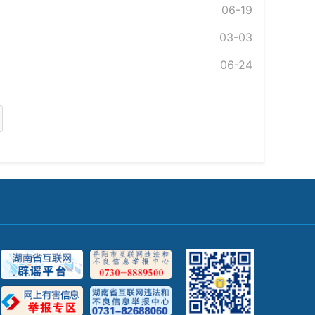
06-19
03-03
06-24