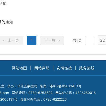
动仗
组的通知
上一页
1
下一页
共1页
GO
<<
>>
网站地图
|
网站声明
|
友情链接
|
政务热线
公室
承办：平江县数据局
备案：
湘ICP备05013451号
3.com
网站管理：0730-6263502
网站标识码：4306260016
2000131号
县政府办电话：0730-6222226