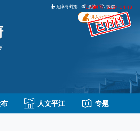
无障碍浏览
微博
微信
归档时间：2024-04-18
发布
人文平江
专题