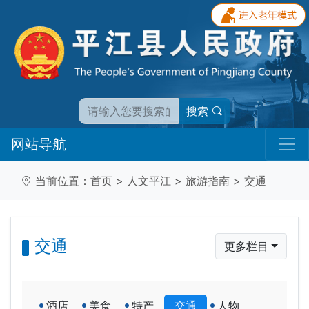
搜索
网站导航
当前位置：
首页
>
人文平江
>
旅游指南
>
交通
交通
更多栏目
酒店
美食
特产
交通
人物