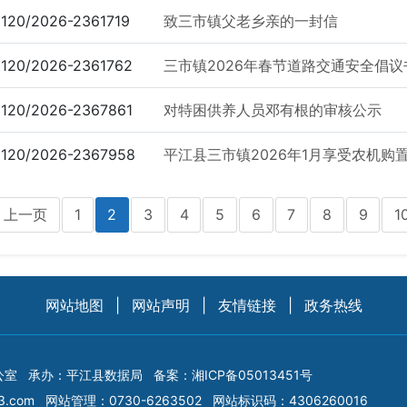
120/2026-2361719
致三市镇父老乡亲的一封信
120/2026-2361762
三市镇2026年春节道路交通安全倡议
120/2026-2367861
对特困供养人员邓有根的审核公示
120/2026-2367958
平江县三市镇2026年1月享受农机购
上一页
1
2
3
4
5
6
7
8
9
1
网站地图
|
网站声明
|
友情链接
|
政务热线
公室
承办：平江县数据局
备案：
湘ICP备05013451号
3.com
网站管理：0730-6263502
网站标识码：4306260016