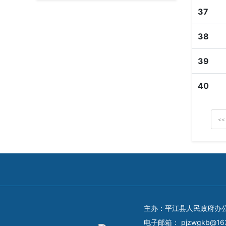
37
38
39
40
<<
主办：平江县人民政府办
电子邮箱：
pjzwgkb@16