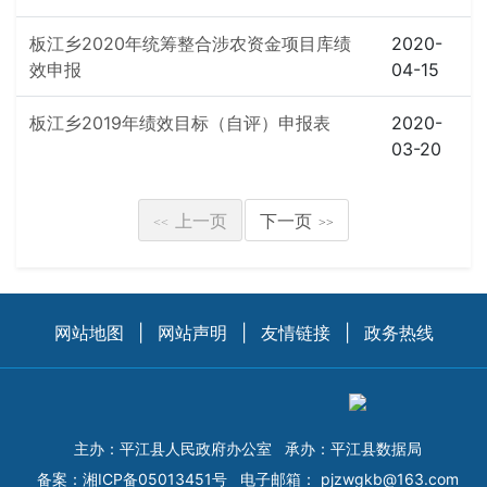
板江乡2020年统筹整合涉农资金项目库绩
2020-
效申报
04-15
板江乡2019年绩效目标（自评）申报表
2020-
03-20
上一页
下一页
<<
>>
网站地图
|
网站声明
|
友情链接
|
政务热线
主办：平江县人民政府办公室
承办：平江县数据局
备案：
湘ICP备05013451号
电子邮箱：
pjzwgkb@163.com