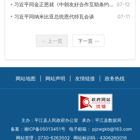
习近平同金正恩就《中朝友好合作互助条约》签订65周年互致贺电
07-12
习近平同纳米比亚总统恩代特瓦会谈
07-11
上一页
下一页
<<
>>
网站地图
|
网站声明
|
友情链接
|
政务热线
主办：平江县人民政府办公室
承办：平江县数据局
备案：
湘ICP备05013451号
电子邮箱：
pjzwgkb@163.com
网站管理：0730-6263502
网站标识码：4306260016