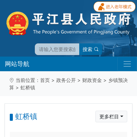
搜索
网站导航
当前位置：
首页
>
政务公开
>
财政资金
>
乡镇预决
算
>
虹桥镇
虹桥镇
更多栏目