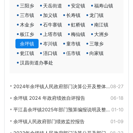
三阳乡
天岳街道
安定镇
福寿山镇
三市镇
加义镇
长寿镇
龙门镇
木金乡
石牛寨镇
虹桥镇
南江镇
板江乡
上塔市镇
梅仙镇
大洲乡
余坪镇
岑川镇
童市镇
三墩乡
瓮江镇
浯口镇
伍市镇
向家镇
汉昌街道办事处
2024年余坪镇人民政府部门决算公开及整体支出绩效自评报告
08-27
余坪镇 2024 年政府绩效自评报告
06-18
平江县余坪镇2025年部门预算编报说明及整体绩效目标公开
01-10
余坪镇人民政府部门绩效监控报告
01-09