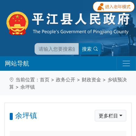
搜索
网站导航
当前位置：
首页
>
政务公开
>
财政资金
>
乡镇预决
算
>
余坪镇
余坪镇
更多栏目