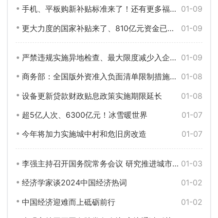
手机、平板购新补贴标准来了！还有更多福利→
01-09
更大力度的国家补贴来了、810亿元资金已下达……五部门最新发声
01-09
严禁违规实施异地检查、最大限度减少入企检查频次……最新发布
01-09
商务部：全国版外资准入负面清单限制措施已缩减至29条
01-08
设备更新贷款财政贴息政策实施期限延长
01-08
超5亿人次、6300亿元！冰雪暖世界
01-07
今年将加力实施城中村和危旧房改造
01-07
李强主持召开国务院常务会议 研究推进城市更新工作等
01-03
经济学家谈2024中国经济热词
01-02
中国经济迎难而上砥砺前行
01-02